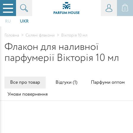
0
RU
UKR
Головна
>
Скляні флакони
>
Вікторія 10 мл
Флакон для наливної
парфумерії Вікторія 10 мл
Все про товар
Відгуки (
1
)
Парфуми оптом
Умови повернення