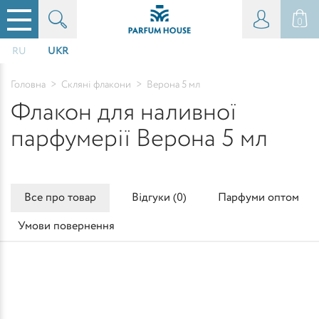
0
RU
UKR
Головна
>
Скляні флакони
>
Верона 5 мл
Флакон для наливної
парфумерії Верона 5 мл
Все про товар
Відгуки (
0
)
Парфуми оптом
Умови повернення