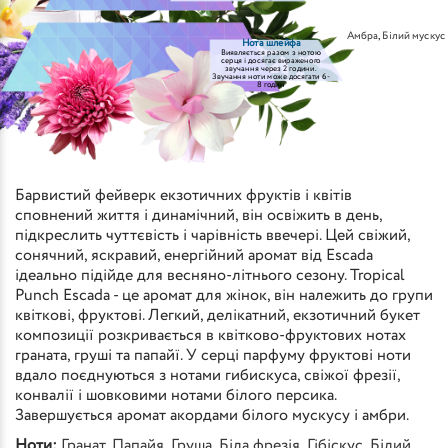
Амбра
,
Білий мускус
Нота шлейфа
Виявляється разом з нотою
серця і досягає вираженого
звучання через 2 години.
Звучання ноти може досягати 6-
8 годин
Барвистий фейверк екзотичних фруктів і квітів
сповнений життя і динамічний, він освіжить в день,
підкреслить чуттєвість і чарівність ввечері. Цей свіжий,
сонячний, яскравий, енергійний аромат від Escada
ідеально підійде для весняно-літнього сезону. Tropical
Punch Escada - це аромат для жінок, він належить до групи
квіткові, фруктові. Легкий, делікатний, екзотичний букет
композиції розкривається в квітково-фруктових нотах
граната, груші та папайї. У серці парфуму фруктові ноти
вдало поєднуються з нотами гибискуса, свіжої фрезії,
конвалії і шовковими нотами білого персика.
Завершується аромат акордами білого мускусу і амбри.
Ноти:
Гранат
,
Папайя
,
Груша
,
Біла фрезія
,
Гібіскус
,
Білий