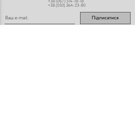
+38 (067) 514-18-18
+38 (050) 364-23-80
Підписатися
Парфуми
Про компанію
Аромадифузори
Оплата і доставка
Міст - Спреї
Оптовим покупцям
Флакони і комплектуючі
Контакти
Парфумерна косметика
Публічний договір
Refan
Новини компанії
Торгове обладнання
Карта сайту
Приєднуйтесь:
Способи оплати: