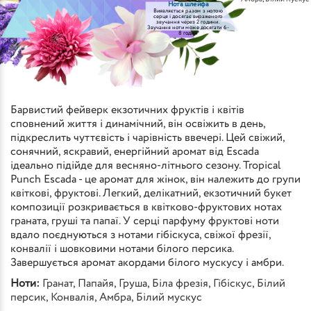
Нота шлейфа
Виявляється разом з нотою
серця і досягає вираженого
звучання через 2 години.
Звучання ноти може досягати 6-
8 годин
Барвистий фейверк екзотичних фруктів і квітів
сповнений життя і динамічний, він освіжить в день,
підкреслить чуттєвість і чарівність ввечері. Цей свіжий,
сонячний, яскравий, енергійний аромат від Escada
ідеально підійде для весняно-літнього сезону. Tropical
Punch Escada - це аромат для жінок, він належить до групи
квіткові, фруктові. Легкий, делікатний, екзотичний букет
композиції розкривається в квітково-фруктових нотах
граната, груші та папаї. У серці парфуму фруктові ноти
вдало поєднуються з нотами гібіскуса, свіжої фрезії,
конвалії і шовковими нотами білого персика.
Завершується аромат акордами білого мускусу і амбри.
Ноти:
Гранат
,
Папайя
,
Груша
,
Біла фрезія
,
Гібіскус
,
Білий
персик
,
Конвалія
,
Амбра
,
Білий мускус