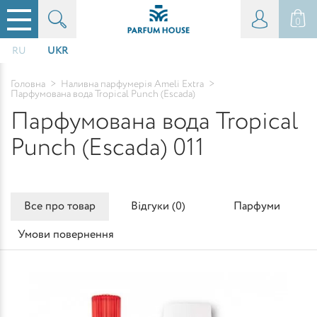
0
RU
UKR
Головна
>
Наливна парфумерія Ameli Extra
>
Парфумована вода Tropical Punch (Escada)
Парфумована вода Tropical
Punch (Escada) 011
Все про товар
Відгуки (
0
)
Парфуми
Умови повернення