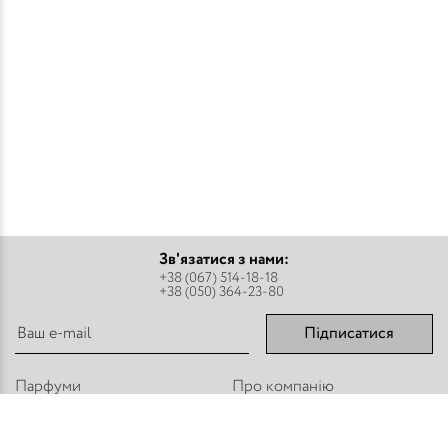
Зв'язатися з нами:
+38 (067) 514-18-18
+38 (050) 364-23-80
Підписатися
Парфуми
Про компанію
Аромадифузори
Оплата і доставка
Міст - Спреї
Оптовим покупцям