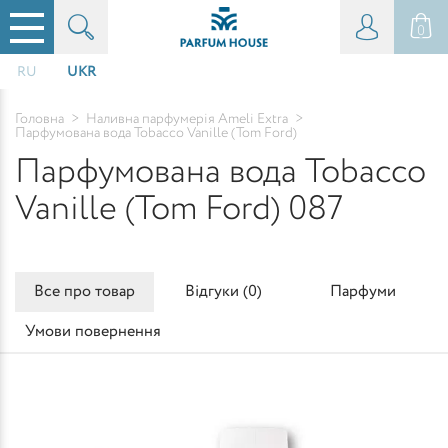
0
RU
UKR
Головна
>
Наливна парфумерія Ameli Extra
>
Парфумована вода Tobacco Vanille (Tom Ford)
Парфумована вода Tobacco
Vanille (Tom Ford) 087
Все про товар
Відгуки (
0
)
Парфуми
Умови повернення