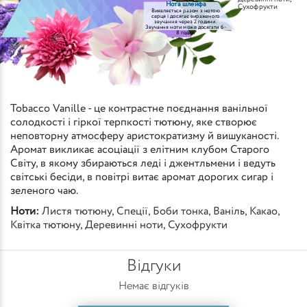
Нота шлейфа
Сухофрукти
Виявляється разом з нотою
серця і досягає вираженого
звучання через 2 години.
Звучання ноти може досягати 6-
8 годин
Tobacco Vanille - це контрастне поєднання ванільної
солодкості і гіркої терпкості тютюну, яке створює
неповторну атмосферу аристократизму й вишуканості.
Аромат викликає асоціації з елітним клубом Старого
Світу, в якому збираються леді і джентльмени і ведуть
світські бесіди, в повітрі витає аромат дорогих сигар і
зеленого чаю.
Ноти:
Листя тютюну
,
Спеції
,
Боби тонка
,
Ваніль
,
Какао
,
Квітка тютюну
,
Деревинні ноти
,
Сухофрукти
Відгуки
Немає відгуків