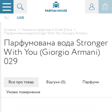
0
RU
UKR
Головна
>
Наливна парфумерія Ameli Extra
>
Парфумована вода Stronger With You (Giorgio Armani)
Парфумована вода Stronger
With You (Giorgio Armani)
029
Все про товар
Відгуки (
0
)
Парфуми
Умови повернення