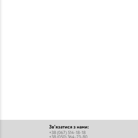
Зв'язатися з нами:
+38 (067) 514-18-18
+38 (050) 364-23-80