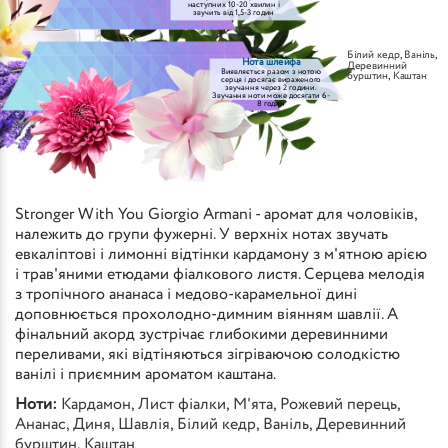
наступних 10-20 хвилин і
звучить від 1,5-3 годин
Білий кедр
,
Ваніль
,
Нота шлейфа
Деревинний
Виявляється разом з нотою
бурштин
,
Каштан
серця і досягає вираженого
звучання через 2 години.
Звучання ноти може досягати 6-
8 годин
Stronger With You Giorgio Armani - аромат для чоловіків,
належить до групи фужерні. У верхніх нотах звучать
евкаліптові і лимонні відтінки кардамону з м'ятною арією
і трав'яними етюдами фіалкового листя. Серцева мелодія
з тропічного ананаса і медово-карамельної дині
доповнюється прохолодно-димним віянням шавлії. А
фінальний акорд зустрічає глибокими деревинними
переливами, які відтіняються зігріваючою солодкістю
ванілі і приємним ароматом каштана.
Ноти:
Кардамон
,
Лист фіалки
,
М'ята
,
Рожевий перець
,
Ананас
,
Диня
,
Шавлія
,
Білий кедр
,
Ваніль
,
Деревинний
бурштин
,
Каштан