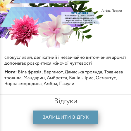
Амбра
,
Пачули
Нота шлейфа
Виявляється разом з нотою
серця і досягає вираженого
звучання через 2 години.
Звучання ноти може досягати 6-
8 годин
спокусливий, делікатний і незвичайно витончений аромат
допомагає розкритися жіночої чуттєвості
Ноти:
Біла фрезія
,
Бергамот
,
Дамаська троянда
,
Травнева
троянда
,
Мандарин
,
Амбретта
,
Ваніль
,
Ірис
,
Османтус
,
Чорна смородина
,
Амбра
,
Пачули
Відгуки
ЗАЛИШИТИ ВІДГУК