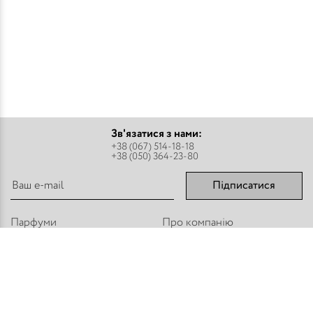
Зв'язатися з нами:
+38 (067) 514-18-18
+38 (050) 364-23-80
Підписатися
Парфуми
Про компанію
Аромадифузори
Оплата і доставка
Міст - Спреї
Оптовим покупцям
Флакони і комплектуючі
Контакти
Парфумерна косметика
Публічний договір