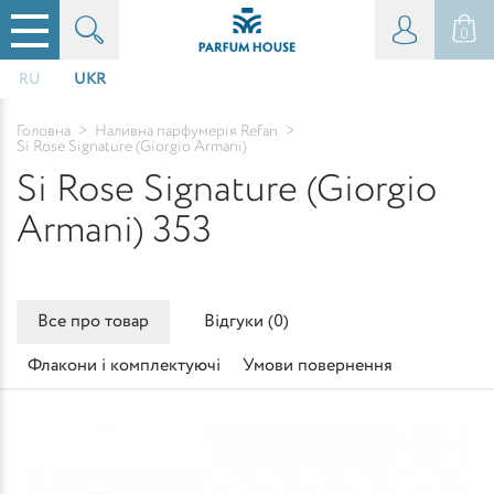
0
RU
UKR
Головна
>
Наливна парфумерія Refan
>
Si Rose Signature (Giorgio Armani)
Si Rose Signature (Giorgio
Armani) 353
Все про товар
Відгуки (
0
)
Флакони і комплектуючі
Умови повернення