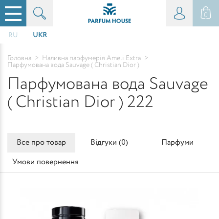
0
RU
UKR
Головна
>
Наливна парфумерія Ameli Extra
>
Парфумована вода Sauvage ( Christian Dior )
Парфумована вода Sauvage
( Christian Dior ) 222
Все про товар
Відгуки (
0
)
Парфуми
Умови повернення