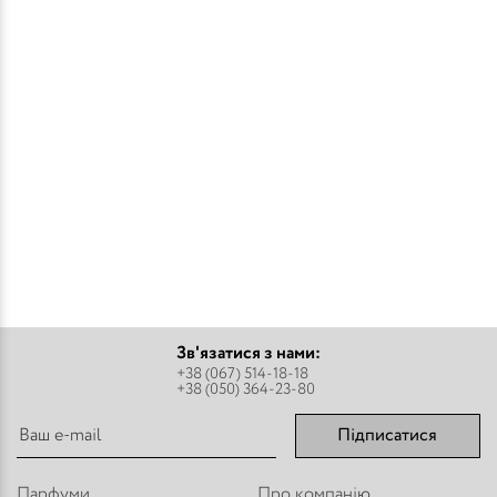
Зв'язатися з нами:
+38 (067) 514-18-18
+38 (050) 364-23-80
Підписатися
Парфуми
Про компанію