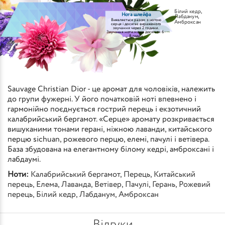
Білий кедр
,
Нота шлейфа
Лабданум
,
Виявляється разом з нотою
Амброксан
серця і досягає вираженого
звучання через 2 години.
Звучання ноти може досягати 6-
8 годин
Sauvage Christian Dior - це аромат для чоловіків, належить
до групи фужерні. У його початковій ноті впевнено і
гармонійно поєднується гострий перець і екзотичний
калабрийський бергамот. «Серце» аромату розкривається
вишуканими тонами герані, ніжною лаванди, китайського
перцю sichuan, рожевого перцю, елемі, пачулі і ветівера.
База збудована на елегантному білому кедрі, амброксані і
лабдаумі.
Ноти:
Калабрийський бергамот
,
Перець
,
Китайський
перець
,
Елема
,
Лаванда
,
Ветівер
,
Пачулі
,
Герань
,
Рожевий
перець
,
Білий кедр
,
Лабданум
,
Амброксан
Відгуки