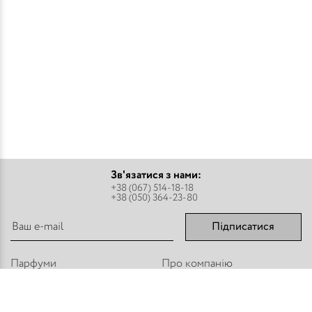
Зв'язатися з нами:
+38 (067) 514-18-18
+38 (050) 364-23-80
Підписатися
Парфуми
Про компанію
Аромадифузори
Оплата і доставка
Міст - Спреї
Оптовим покупцям