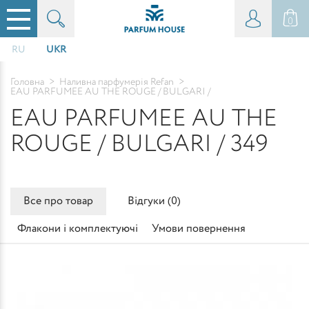
0
RU
UKR
Головна
>
Наливна парфумерія Refan
>
EAU PARFUMEE AU THE ROUGE / BULGARI /
EAU PARFUMEE AU THE
ROUGE / BULGARI / 349
Все про товар
Відгуки (
0
)
Флакони і комплектуючі
Умови повернення