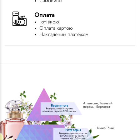
Самовивіз
Оплата
Готівкою
Оплата картою
Накладеним платежем
Апельсин
,
Рожевий
Верхня нота
перець і Бергомот
Розкривається і звучить
протягом перших 5-10 хвилин
Інжир і Чай
Нота серця
Розкривається протягом
наступних 10-20 хвилин і
звучить від 1,5-3 годин