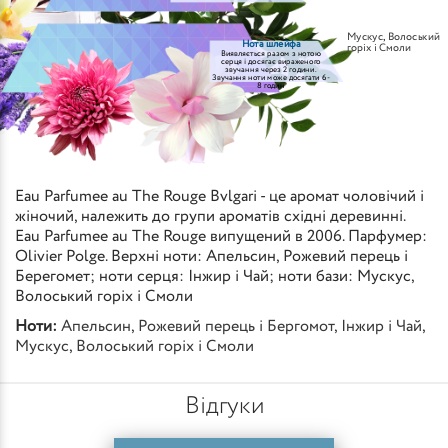
Мускус
,
Волоський
Нота шлейфа
горіх і Смоли
Виявляється разом з нотою
серця і досягає вираженого
звучання через 2 години.
Звучання ноти може досягати 6-
8 годин
Eau Parfumee au The Rouge Bvlgari - це аромат чоловічий і
жіночий, належить до групи ароматів східні деревинні.
Eau Parfumee au The Rouge випущений в 2006. Парфумер:
Olivier Polge. Верхні ноти: Апельсин, Рожевий перець і
Берегомет; ноти серця: Інжир і Чай; ноти бази: Мускус,
Волоський горіх і Смоли
Ноти:
Апельсин
,
Рожевий перець і Бергомот
,
Інжир і Чай
,
Мускус
,
Волоський горіх і Смоли
Відгуки