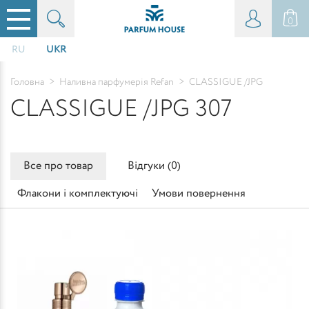
0
RU
UKR
Головна
>
Наливна парфумерія Refan
>
CLASSIGUE /JPG
CLASSIGUE /JPG 307
Все про товар
Відгуки (
0
)
Флакони і комплектуючі
Умови повернення