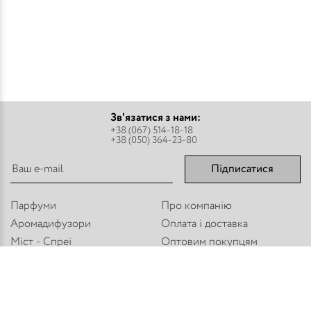
Зв'язатися з нами:
+38 (067) 514-18-18
+38 (050) 364-23-80
Підписатися
Парфуми
Про компанію
Аромадифузори
Оплата і доставка
Міст - Спреї
Оптовим покупцям
Флакони і комплектуючі
Контакти
Парфумерна косметика
Публічний договір
Refan
Новини компанії