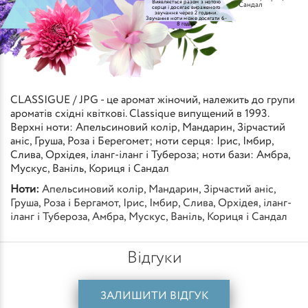
Виявляється разом з нотою
Сандал
серця і досягає вираженого
звучання через 2 години.
Звучання ноти може досягати 6-
8 годин
CLASSIGUE / JPG - це аромат жіночий, належить до групи
ароматів східні квіткові. Classique випущений в 1993.
Верхні ноти: Апельсиновий колір, Мандарин, Зірчастий
аніс, Груша, Роза і Берегомет; ноти серця: Ірис, Імбир,
Слива, Орхідея, іланг-іланг і Тубероза; ноти бази: Амбра,
Мускус, Ваніль, Кориця і Сандал
Ноти:
Апельсиновий колір
,
Мандарин
,
Зірчастий аніс
,
Груша
,
Роза і Бергамот
,
Ірис
,
Імбир
,
Слива
,
Орхідея
,
іланг-
іланг і Тубероза
,
Амбра
,
Мускус
,
Ваніль
,
Кориця і Сандал
Відгуки
ЗАЛИШИТИ ВІДГУК