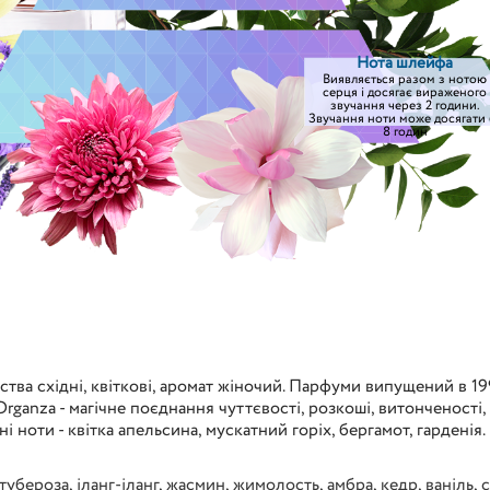
Нота шлейфа
Виявляється разом з нотою
серця і досягає вираженого
звучання через 2 години.
Звучання ноти може досягати 
8 годин
йства східні, квіткові, аромат жіночий. Парфуми випущений в 
rganza - магічне поєднання чуттєвості, розкоші, витонченості, г
хні ноти - квітка апельсина, мускатний горіх, бергамот, гарденія
тубероза
,
іланг-іланг
,
жасмин
,
жимолость
,
амбра
,
кедр
,
ваніль
,