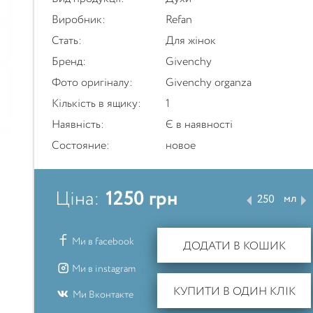
Виробник:
Refan
Стать:
Для жінок
Бренд:
Givenchy
Фото оригіналу:
Givenchy organza
Кількість в ящику:
1
Наявність:
Є в наявності
Состояние:
новое
1250
грн
Ціна:
мл
Ми в facebook
ДОДАТИ В КОШИК
Ми в instagram
КУПИТИ В ОДИН КЛІК
Ми Вконтакте