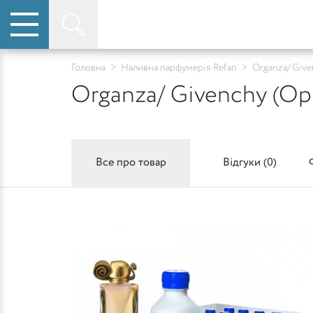
Головна
>
Наливна парфумерія Refan
>
Organza/ Giv
Organza/ Givenchy (Ор
Все про товар
Відгуки (
0
)