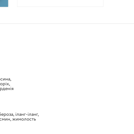
ьсина
,
оріх
,
арденія
бероза
,
іланг-іланг
,
смин
,
жимолость