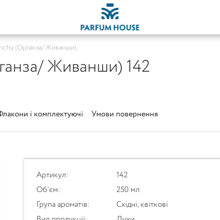
enchy (Органза/ Живанши)
ганза/ Живанши) 142
Флакони і комплектуючі
Умови повернення
Артикул:
142
Об'єм:
250 мл
Група ароматів:
Східні, квіткові
Вид продукції:
Духи