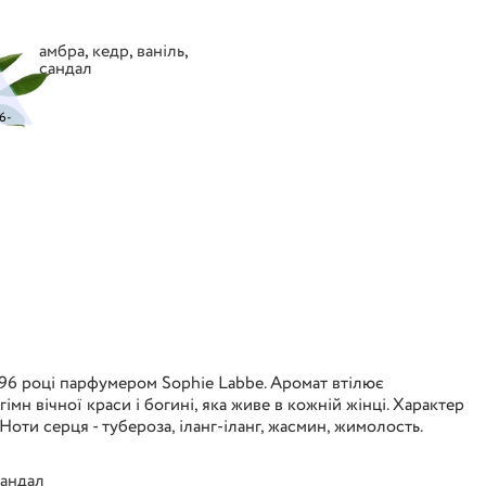
амбра
,
кедр
,
ваніль
,
сандал
6-
1996 році парфумером Sophie Labbe. Аромат втілює
імн вічної краси і богині, яка живе в кожній жінці. Характер
. Ноти серця - тубероза, іланг-іланг, жасмин, жимолость.
сандал