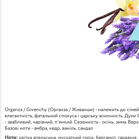
Organza / Givenchy (Органза / Живанши) - належить до сіме
елегантність, фатальний спокуса і царську жіночність. Духи O
- звабливий, чарівний, п'янкий. Сезонність - осінь, зима. Вер
Базові ноти - амбра, кедр, ваніль, сандал
Ноти:
квітка апельсина
,
мускатний горіх
,
бергамот
,
гарденія
,