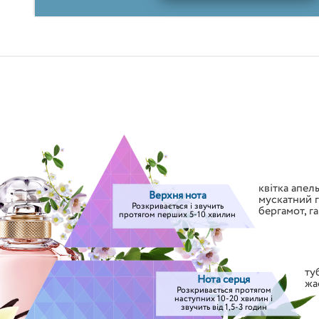
квітка апел
Верхня нота
мускатний г
Розкривається і звучить
бергамот
,
г
протягом перших 5-10 хвилин
ту
Нота серця
жа
Розкривається протягом
наступних 10-20 хвилин і
звучить від 1,5-3 годин