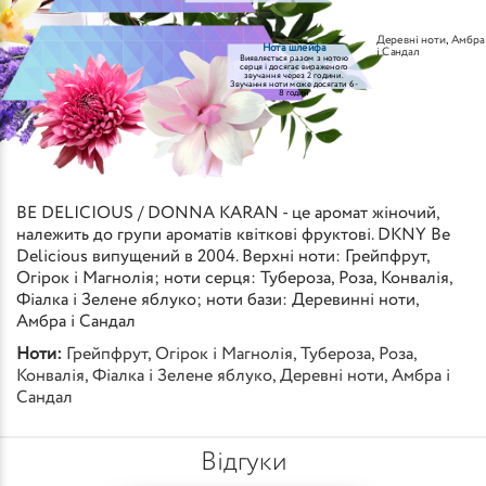
Деревні ноти
,
Амбра
Нота шлейфа
і Сандал
Виявляється разом з нотою
серця і досягає вираженого
звучання через 2 години.
Звучання ноти може досягати 6-
8 годин
BE DELICIOUS / DONNA KARAN - це аромат жіночий,
належить до групи ароматів квіткові фруктові. DKNY Be
Delicious випущений в 2004. Верхні ноти: Грейпфрут,
Огірок і Магнолія; ноти серця: Тубероза, Роза, Конвалія,
Фіалка і Зелене яблуко; ноти бази: Деревинні ноти,
Амбра і Сандал
Ноти:
Грейпфрут
,
Огірок і Магнолія
,
Тубероза
,
Роза
,
Конвалія
,
Фіалка і Зелене яблуко
,
Деревні ноти
,
Амбра і
Сандал
Відгуки