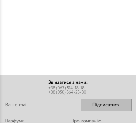
Зв'язатися з нами:
+38 (067) 514-18-18
+38 (050) 364-23-80
Підписатися
Парфуми
Про компанію
Аромадифузори
Оплата і доставка