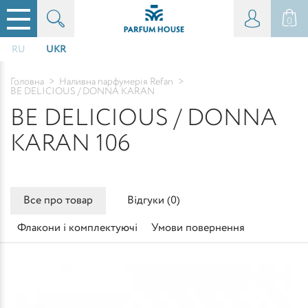
0
RU
UKR
Головна
>
Наливна парфумерія Refan
>
BE DELICIOUS / DONNA KARAN
BE DELICIOUS / DONNA
KARAN 106
Все про товар
Відгуки (
0
)
Флакони і комплектуючі
Умови повернення