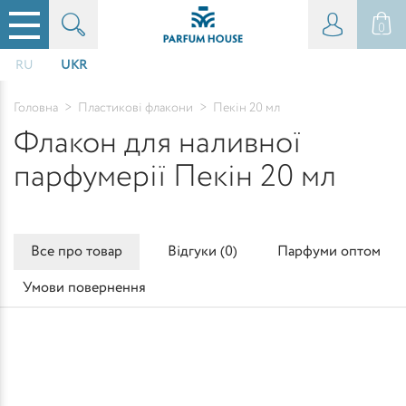
0
RU
UKR
Головна
>
Пластикові флакони
>
Пекін 20 мл
Флакон для наливної
парфумерії Пекін 20 мл
Все про товар
Відгуки (
0
)
Парфуми оптом
Умови повернення