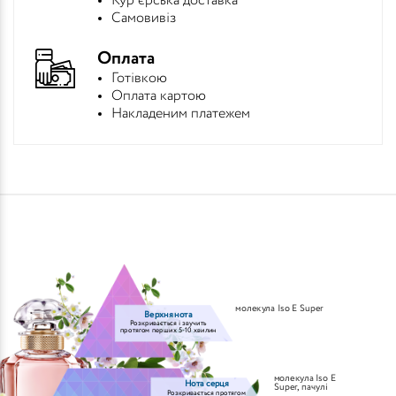
Кур'єрська доставка
Самовивіз
Оплата
Готівкою
Оплата картою
Накладеним платежем
молекула Iso E Super
Верхня нота
Розкривається і звучить
протягом перших 5-10 хвилин
молекула Iso E
Нота серця
Super
,
пачулі
Розкривається протягом