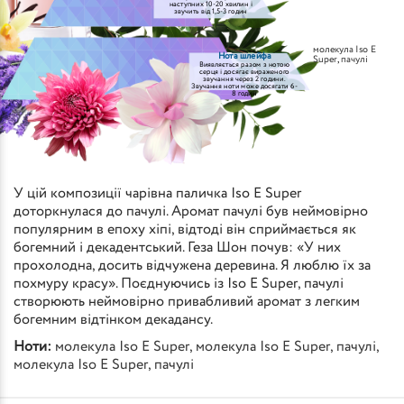
наступних 10-20 хвилин і
звучить від 1,5-3 годин
молекула Iso E
Нота шлейфа
Super
,
пачулі
Виявляється разом з нотою
серця і досягає вираженого
звучання через 2 години.
Звучання ноти може досягати 6-
8 годин
У цій композиції чарівна паличка Iso E Super
доторкнулася до пачулі. Аромат пачулі був неймовірно
популярним в епоху хіпі, відтоді він сприймається як
богемний і декадентський. Геза Шон почув: «У них
прохолодна, досить відчужена деревина. Я люблю їх за
похмуру красу». Поєднуючись із Iso E Super, пачулі
створюють неймовірно привабливий аромат з легким
богемним відтінком декадансу.
Ноти:
молекула Iso E Super
,
молекула Iso E Super
,
пачулі
,
молекула Iso E Super
,
пачулі