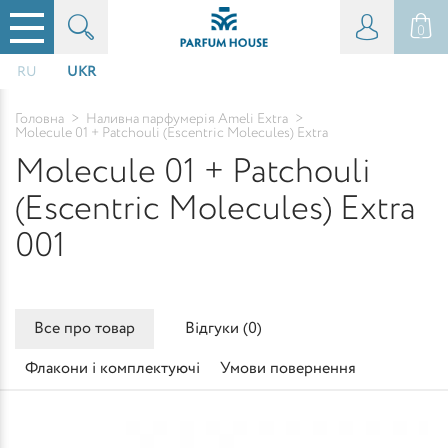
0
RU
UKR
Головна
>
Наливна парфумерія Ameli Extra
>
Molecule 01 + Patchouli (Escentric Molecules) Extra
Molecule 01 + Patchouli
(Escentric Molecules) Extra
001
Все про товар
Відгуки (
0
)
Флакони і комплектуючі
Умови повернення