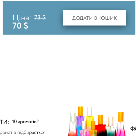
Ціна:
73 $
ДОДАТИ В КОШИК
70 $
ТИ:
10 ароматів*
Ф
ароматів підбирається