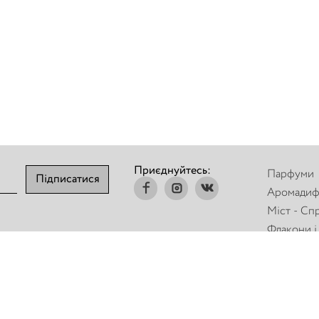
Приєднуйтесь:
Парфуми
Підписатися
Аромадиф
Міст - Сп
Флакони і
комплект
Парфумер
косметика
Торгове о