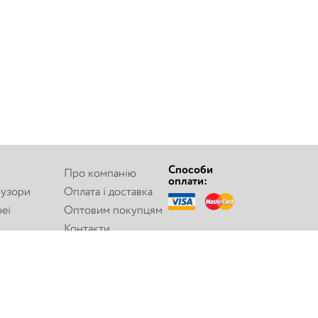
Способи
Про компанію
оплати:
узори
Оплата і доставка
реї
Оптовим покупцям
Контакти
уючі
Публічний договір
на
Новини компанії
 Refan
Карта сайту
бладнання