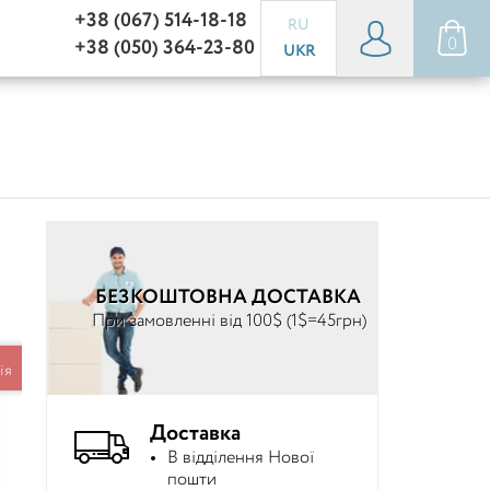
+38 (067) 514-18-18
RU
0
+38 (050) 364-23-80
UKR
БЕЗКОШТОВНА ДОСТАВКА
При замовленні від 100$ (1$=45грн)
ія
Доставка
В відділення Нової
пошти