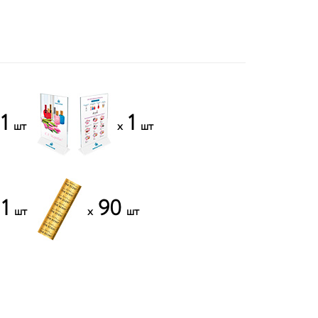
1
1
шт
x
шт
1
90
шт
x
шт