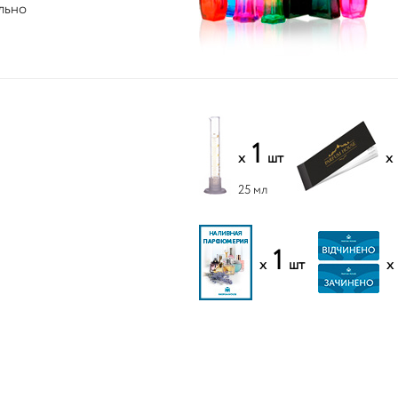
льно
1
x
шт
x
25 мл
1
x
шт
x