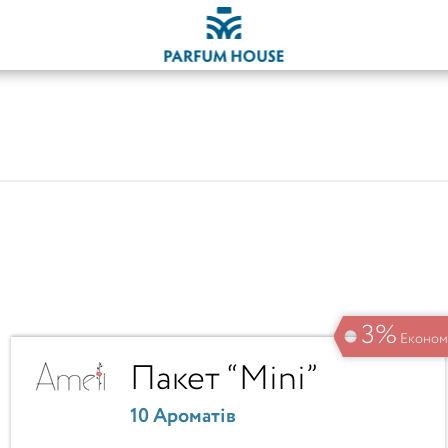
3%
Економ
Пакет “Mini”
10 Ароматів