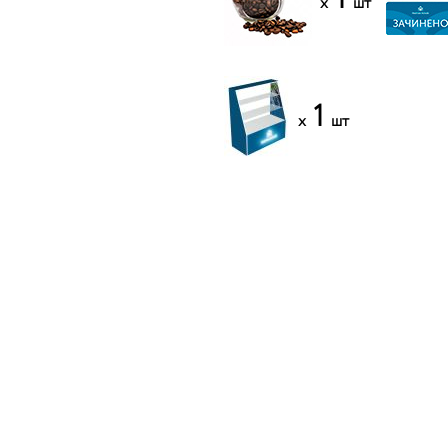
x
шт
1
x
шт