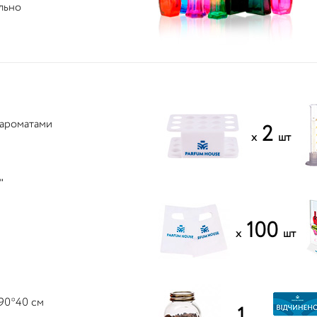
льно
з ароматами
2
x
шт
"
100
x
шт
*90*40 см
1