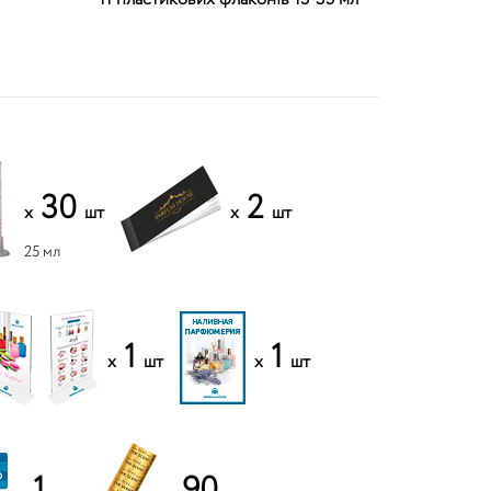
30
2
x
шт
x
шт
25 мл
1
1
x
шт
x
шт
1
90