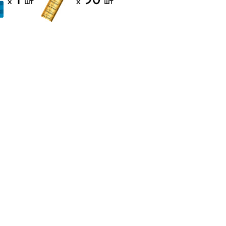
x
шт
x
шт