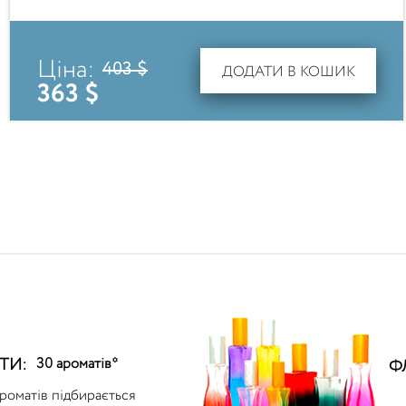
Ціна:
403 $
ДОДАТИ В КОШИК
363 $
ТИ:
30 ароматів*
Ф
ароматів підбирається