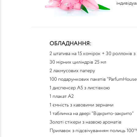
індивідуа
ОБЛАДНАННЯ:
2 штатива на 15 комірок + 30 роллонів 
30 мірних циліндрів 25 мл
2 лакмусових паперу
100 подарункових пакетів "ParfumHouse
1 диспенсер А5 з листівкою
1 плакат А2
1 ємність з кавовими зернами
1 табличка на двері "Відкрито-закрито"
Золоті стікери з назвою ароматів
Прилавок з підсвічуванням полиць 100