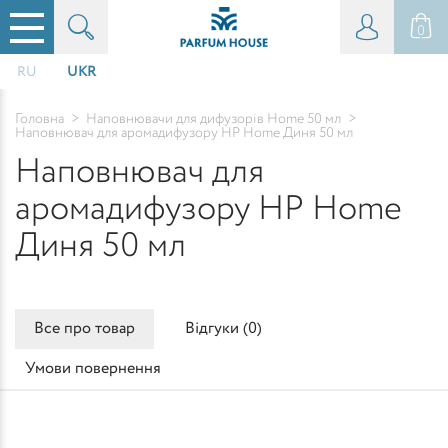
0
RU
UKR
Головна
>
Наповнювачи для дифузорів Home 50 мл
>
Наповнювач для аромадифузору HP Home Диня 50 мл
Наповнювач для
аромадифузору HP Home
Диня 50 мл
Все про товар
Відгуки (
0
)
Умови повернення