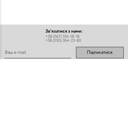
Зв'язатися з нами:
+38 (067) 514-18-18
+38 (050) 364-23-80
Підписатися
Парфуми
Про компанію
Аромадифузори
Оплата і доставка
Міст - Спреї
Оптовим покупцям
Флакони і комплектуючі
Контакти
Парфумерна косметика
Публічний договір
Refan
Новини компанії
Торгове обладнання
Карта сайту
Приєднуйтесь:
Способи оплати: