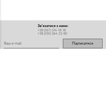
Зв'язатися з нами:
+38 (067) 514-18-18
+38 (050) 364-23-80
Підписатися
Парфуми
Про компанію
Аромадифузори
Оплата і доставка
Міст - Спреї
Оптовим покупцям
Флакони і комплектуючі
Контакти
Парфумерна косметика
Публічний договір
Refan
Новини компанії
Торгове обладнання
Карта сайту
Приєднуйтесь:
Способи оплати: