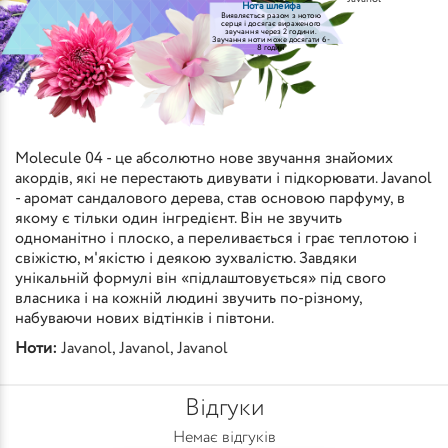
Нота шлейфа
Виявляється разом з нотою
серця і досягає вираженого
звучання через 2 години.
Звучання ноти може досягати 6-
8 годин
Molecule 04 - це абсолютно нове звучання знайомих
акордів, які не перестають дивувати і підкорювати. Javanol
- аромат сандалового дерева, став основою парфуму, в
якому є тільки один інгредієнт. Він не звучить
одноманітно і плоско, а переливається і грає теплотою і
свіжістю, м'якістю і деякою зухвалістю. Завдяки
унікальній формулі він «підлаштовується» під свого
власника і на кожній людині звучить по-різному,
набуваючи нових відтінків і півтони.
Ноти:
Javanol
,
Javanol
,
Javanol
Відгуки
Немає відгуків