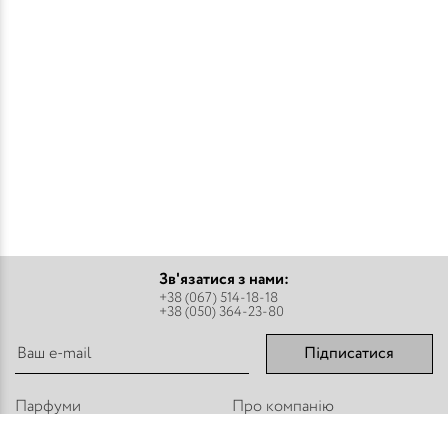
Зв'язатися з нами:
+38 (067) 514-18-18
+38 (050) 364-23-80
Підписатися
Парфуми
Про компанію
Аромадифузори
Оплата і доставка