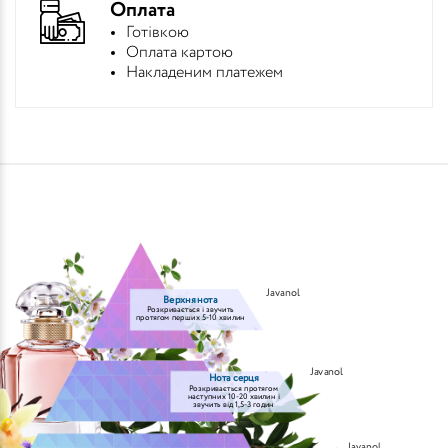
Оплата
Готівкою
Оплата картою
Накладеним платежем
Javanol
Верхня нота
Розкривається і звучить
протягом перших 5-10 хвилин
Javanol
Нота серця
Розкривається протягом
наступних 10-20 хвилин і
звучить від 1,5-3 годин
Javanol