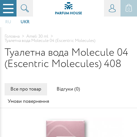
0
RU
UKR
Головна
>
Ameli 30 ml
>
Туалетна вода Molecule 04 (Escentric Molecules)
Туалетна вода Molecule 04
(Escentric Molecules) 408
Все про товар
Відгуки (
0
)
Умови повернення