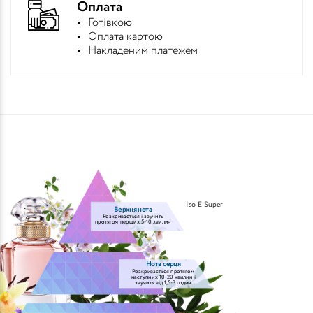
Оплата
Готівкою
Оплата картою
Накладеним платежем
Iso E Super
Верхня нота
Розкривається і звучить
протягом перших 5-10 хвилин
Нота серця
Розкривається протягом
наступних 10-20 хвилин і
звучить від 1,5-3 годин