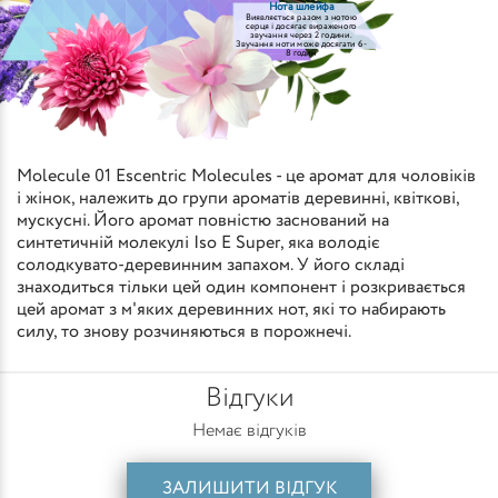
Нота шлейфа
Виявляється разом з нотою
серця і досягає вираженого
звучання через 2 години.
Звучання ноти може досягати 6-
8 годин
Molecule 01 Escentric Molecules - це аромат для чоловіків
і жінок, належить до групи ароматів деревинні, квіткові,
мускусні. Його аромат повністю заснований на
синтетичній молекулі Iso E Super, яка володіє
солодкувато-деревинним запахом. У його складі
знаходиться тільки цей один компонент і розкривається
цей аромат з м'яких деревинних нот, які то набирають
силу, то знову розчиняються в порожнечі.
Відгуки
Немає відгуків
ЗАЛИШИТИ ВІДГУК