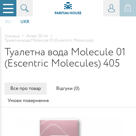
0
RU
UKR
Головна
>
Ameli 30 ml
>
Туалетна вода Molecule 01 (Escentric Molecules)
Туалетна вода Molecule 01
(Escentric Molecules) 405
Все про товар
Відгуки (
0
)
Умови повернення