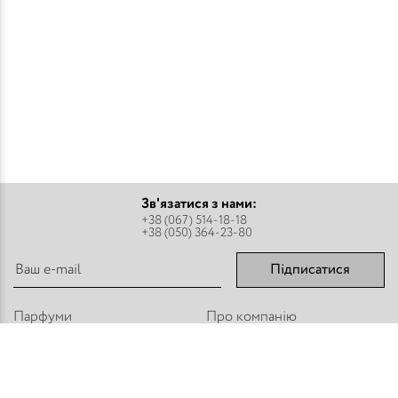
Зв'язатися з нами:
+38 (067) 514-18-18
+38 (050) 364-23-80
Підписатися
Парфуми
Про компанію
Аромадифузори
Оплата і доставка
Міст - Спреї
Оптовим покупцям
Флакони і комплектуючі
Контакти