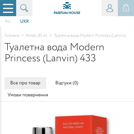
0
RU
UKR
Головна
>
Ameli 30 ml
>
Туалетна вода Modern Princess (Lanvin)
Туалетна вода Modern
Princess (Lanvin) 433
Все про товар
Відгуки (
0
)
Умови повернення