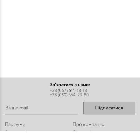
Зв'язатися з нами:
+38 (067) 514-18-18
+38 (050) 364-23-80
Підписатися
Парфуми
Про компанію
Аромадифузори
Оплата і доставка