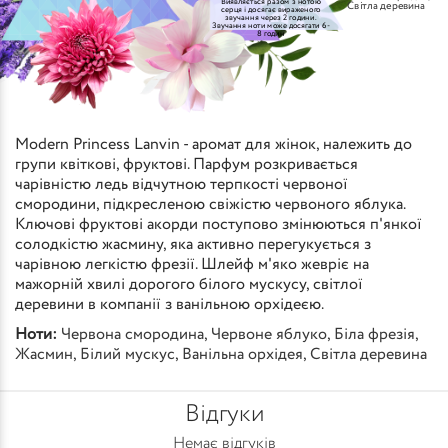
Виявляється разом з нотою
Світла деревина
серця і досягає вираженого
звучання через 2 години.
Звучання ноти може досягати 6-
8 годин
Modern Princess Lanvin - аромат для жінок, належить до
групи квіткові, фруктові. Парфум розкривається
чарівністю ледь відчутною терпкості червоної
смородини, підкресленою свіжістю червоного яблука.
Ключові фруктові акорди поступово змінюються п'янкої
солодкістю жасмину, яка активно перегукується з
чарівною легкістю фрезії. Шлейф м'яко жевріє на
мажорній хвилі дорогого білого мускусу, світлої
деревини в компанії з ванільною орхідеєю.
Ноти:
Червона смородина
,
Червоне яблуко
,
Біла фрезія
,
Жасмин
,
Білий мускус
,
Ванільна орхідея
,
Світла деревина
Відгуки
Немає відгуків