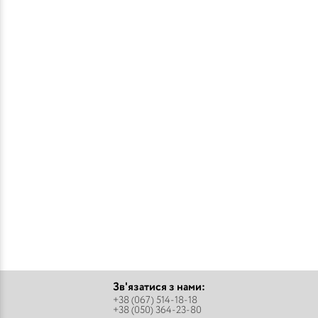
Зв'язатися з нами:
+38 (067) 514-18-18
+38 (050) 364-23-80