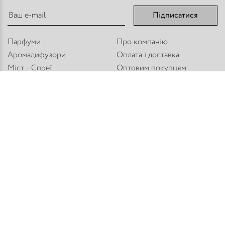
Підписатися
Парфуми
Про компанію
Аромадифузори
Оплата і доставка
Міст - Спреї
Оптовим покупцям
Флакони і комплектуючі
Контакти
Парфумерна косметика
Публічний договір
Refan
Новини компанії
Торгове обладнання
Карта сайту
Приєднуйтесь:
Способи оплати:
© PARFUM HOUSE 2026
Всі права захищені