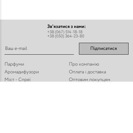
Зв'язатися з нами:
+38 (067) 514-18-18
+38 (050) 364-23-80
Підписатися
Парфуми
Про компанію
Аромадифузори
Оплата і доставка
Міст - Спреї
Оптовим покупцям
Флакони і комплектуючі
Контакти
Парфумерна косметика
Публічний договір
Refan
Новини компанії
Торгове обладнання
Карта сайту
Приєднуйтесь:
Способи оплати: