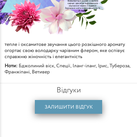
Виявляється разом з нотою
серця і досягає вираженого
звучання через 2 години.
Звучання ноти може досягати 6-
8 годин
тепле і оксамитове звучання цього розкішного аромату
огортає свою володарку чарівним флером, яке оспівує
справжню жіночність і елегантність
Ноти:
Бджолиний віск
,
Спеції
,
Іланг-іланг
,
Ірис
,
Тубероза
,
Франжіпані
,
Ветивер
Відгуки
ЗАЛИШИТИ ВІДГУК