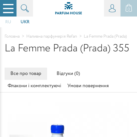
0
RU
UKR
Головна
>
Наливна парфумерія Refan
>
La Femme Prada (Prada)
La Femme Prada (Prada) 355
Все про товар
Відгуки (
0
)
Флакони і комплектуючі
Умови повернення