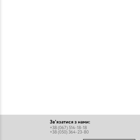
Зв'язатися з нами:
+38 (067) 514-18-18
+38 (050) 364-23-80