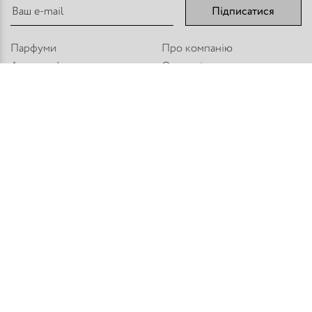
Підписатися
Парфуми
Про компанію
Аромадифузори
Оплата і доставка
Міст - Спреї
Оптовим покупцям
Флакони і комплектуючі
Контакти
Парфумерна косметика
Публічний договір
Refan
Новини компанії
Торгове обладнання
Карта сайту
Приєднуйтесь:
Способи оплати:
© PARFUM HOUSE 2026
Всі права захищені
Розробка сайту: