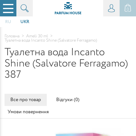
0
RU
UKR
Головна
>
Ameli 30 ml
>
Туалетна вода Incanto Shine (Salvatore Ferragamo)
Туалетна вода Incanto
Shine (Salvatore Ferragamo)
387
Все про товар
Відгуки (
0
)
Умови повернення