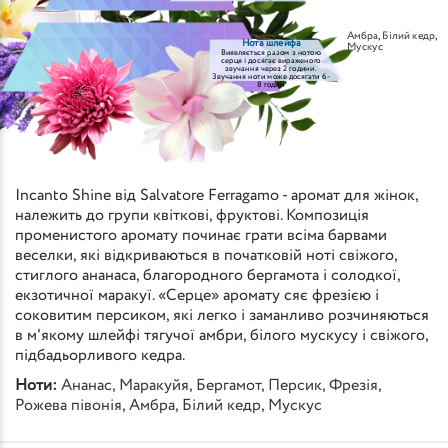
Амбра
,
Білий кедр
,
Нота шлейфа
Мускус
Виявляється разом з нотою
серця і досягає вираженого
звучання через 2 години.
Звучання ноти може досягати 6-
8 годин
Incanto Shine від Salvatore Ferragamo - аромат для жінок,
належить до групи квіткові, фруктові. Композиція
променистого аромату починає грати всіма барвами
веселки, які відкриваються в початковій ноті свіжого,
стиглого ананаса, благородного бергамота і солодкої,
екзотичної маракуї. «Серце» аромату сяє фрезією і
соковитим персиком, які легко і заманливо розчиняються
в м'якому шлейфі тягучої амбри, білого мускусу і свіжого,
підбадьорливого кедра.
Ноти:
Ананас
,
Маракуйя
,
Бергамот
,
Персик
,
Фрезія
,
Рожева півонія
,
Амбра
,
Білий кедр
,
Мускус