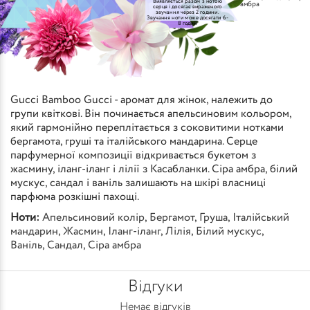
Виявляється разом з нотою
амбра
серця і досягає вираженого
звучання через 2 години.
Звучання ноти може досягати 6-
8 годин
Gucci Bamboo Gucci - аромат для жінок, належить до
групи квіткові. Він починається апельсиновим кольором,
який гармонійно переплітається з соковитими нотками
бергамота, груші та італійського мандарина. Серце
парфумерної композиції відкривається букетом з
жасмину, іланг-іланг і лілії з Касабланки. Сіра амбра, білий
мускус, сандал і ваніль залишають на шкірі власниці
парфюма розкішні пахощі.
Ноти:
Апельсиновий колір
,
Бергамот
,
Груша
,
Італійський
мандарин
,
Жасмин
,
Іланг-іланг
,
Лілія
,
Білий мускус
,
Ваніль
,
Сандал
,
Сіра амбра
Відгуки
Немає відгуків