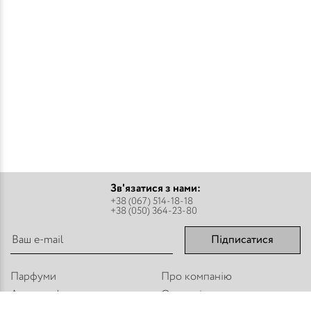
Зв'язатися з нами:
+38 (067) 514-18-18
+38 (050) 364-23-80
Підписатися
Парфуми
Про компанію
Аромадифузори
Оплата і доставка