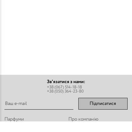
Зв'язатися з нами:
+38 (067) 514-18-18
+38 (050) 364-23-80
Підписатися
Парфуми
Про компанію
Аромадифузори
Оплата і доставка