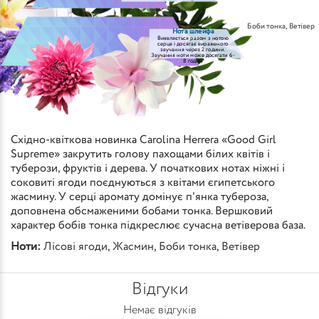
Боби тонка
,
Ветівер
Нота шлейфа
Виявляється разом з нотою
серця і досягає вираженого
звучання через 2 години.
Звучання ноти може досягати 6-
8 годин
Східно-квіткова новинка Carolina Herrera «Good Girl
Supreme» закрутить голову пахощами білих квітів і
туберози, фруктів і дерева. У початкових нотах ніжні і
соковиті ягоди поєднуються з квітами єгипетського
жасмину. У серці аромату домінує п'янка тубероза,
доповнена обсмаженими бобами тонка. Вершковий
характер бобів тонка підкреслює сучасна ветіверова база.
Ноти:
Лісові ягоди
,
Жасмин
,
Боби тонка
,
Ветівер
Відгуки
Немає відгуків