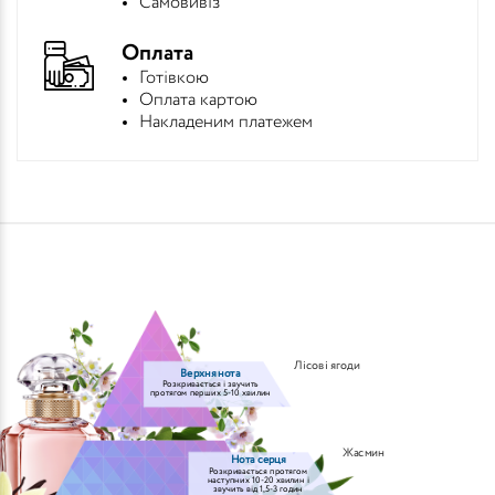
Самовивіз
Оплата
Готівкою
Оплата картою
Накладеним платежем
Лісові ягоди
Верхня нота
Розкривається і звучить
протягом перших 5-10 хвилин
Жасмин
Нота серця
Розкривається протягом
наступних 10-20 хвилин і
звучить від 1,5-3 годин