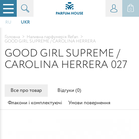
0
RU
UKR
Головна
>
Наливна парфумерія Refan
>
GOOD GIRL SUPREME / CAROLINA HERRERA
GOOD GIRL SUPREME /
CAROLINA HERRERA 027
Все про товар
Відгуки (
0
)
Флакони і комплектуючі
Умови повернення