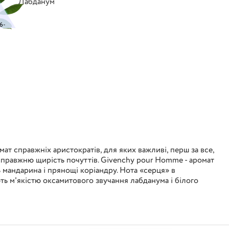
Лабданум
6-
т справжніх аристократів, для яких важливі, перш за все,
и справжню щирість почуттів. Givenchy pour Homme - аромат
ь мандарина і прянощі коріандру. Нота «серця» в
ть м'якістю оксамитового звучання лабданума і білого