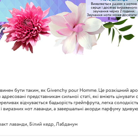
Виявляється разом з нотою
серця і досягає вираженого
звучання через 2 години.
Звучання ноти може досягати 
8 годин
инен бути таким, як Givеnchy pour Hоmme. Це розкішний арома
и адресовані представникам сильної статі, які вміють цінуват
переливах відчувається бадьорість грейпфрута, легка солодкіст
і виразних нот лаванди, а завершальні акорди парфуму здивую
ракт лаванди
,
Білий кедр
,
Лабданум