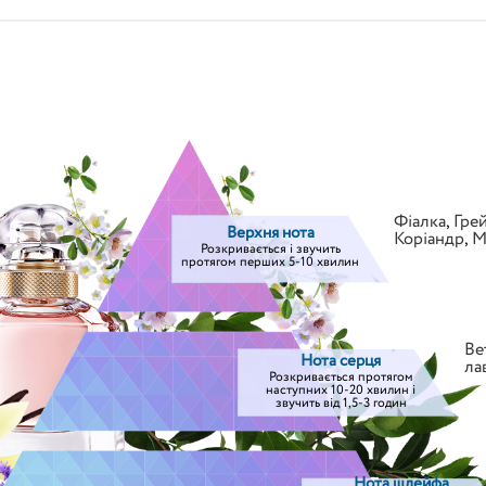
Фіалка
,
Гре
Верхня нота
Коріандр
,
М
Розкривається і звучить
протягом перших 5-10 хвилин
Ве
Нота серця
ла
Розкривається протягом
наступних 10-20 хвилин і
звучить від 1,5-3 годин
Нота шлейфа