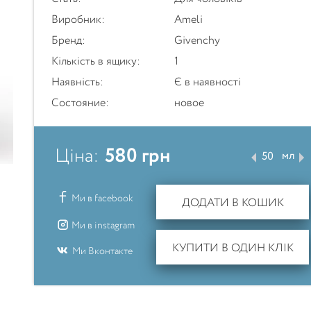
Виробник:
Ameli
Бренд:
Givenchy
Кількість в ящику:
1
Наявність:
Є в наявності
Состояние:
новое
580
грн
Ціна:
мл
Ми в facebook
ДОДАТИ В КОШИК
Ми в instagram
КУПИТИ В ОДИН КЛІК
Ми Вконтакте