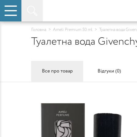
Головна
>
Ameli Premium 50 ml
>
Туалетна вода Give
Туалетна вода Givench
Все про товар
Відгуки (
0
)