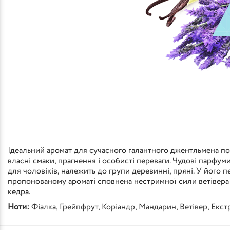
Ідеальний аромат для сучасного галантного джентльмена пов
власні смаки, прагнення і особисті переваги. Чудові парфум
для чоловіків, належить до групи деревинні, пряні. У його 
пропонованому ароматі сповнена нестримної сили ветівера 
кедра.
Ноти:
Фіалка
,
Грейпфрут
,
Коріандр
,
Мандарин
,
Ветівер
,
Екст