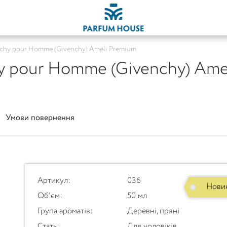
nchy pour Homme (Givenchy) Ameli Premium
y pour Homme (Givenchy) Ame
Умови повернення
Артикул:
036
Нови
Об'єм:
50 мл
Група ароматів:
Деревні, пряні
Стать:
Для чоловіків