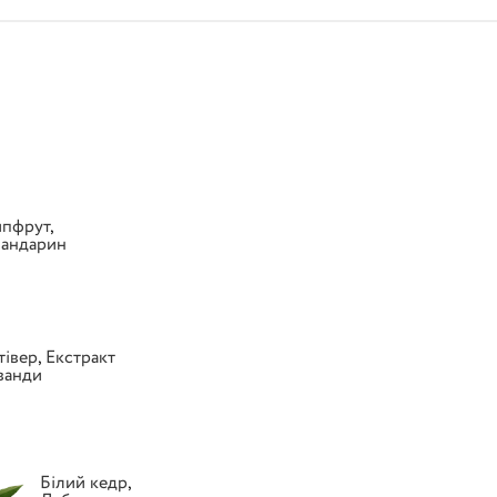
йпфрут
,
андарин
тівер
,
Екстракт
ванди
Білий кедр
,