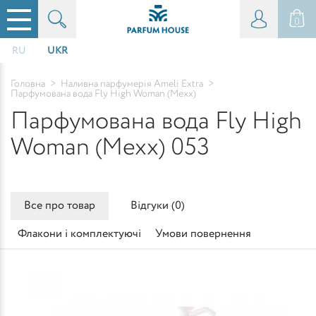
0
RU
UKR
Головна
>
Наливна парфумерія Ameli Extra
>
Парфумована вода Fly High Woman (Mexx)
Парфумована вода Fly High
Woman (Mexx) 053
Все про товар
Відгуки (
0
)
Флакони і комплектуючі
Умови повернення