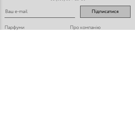
Підписатися
Парфуми
Про компанію
Аромадифузори
Оплата і доставка
Міст - Спреї
Оптовим покупцям
Флакони і комплектуючі
Контакти
Парфумерна косметика
Публічний договір
Refan
Новини компанії
Торгове обладнання
Карта сайту
Приєднуйтесь:
Способи оплати:
© PARFUM HOUSE 2026
Всі права захищені