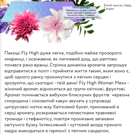
Білий мускус
,
Кедр
,
Нота шлейфа
Сандал
Виявляється разом з нотою
серця і досягає вираженого
звучання через 2 години.
Звучання ноти може досягати 6-
8 годин
Пахощі Fly High дуже легке, подібно майже прозорого
хмаринці, і освіжаюче, як липневий дощ, що раптово
почався рано вранці. Стрімка динаміка ароматів запрошує
відправитися в політ і прийняти життя таким, яким воно є,
щоб одного ранку прокинутися з легким серцем і
зрозуміти, що сьогодні - твій день! Fly High Woman Mexx -
жіночий аромат, відноситься до групи квіткові, фруктові.
Аромат починається вибухом блискучих фруктів: червона
смородина і соковитий кавун звучать у супроводі
цитрусової нотки юзу. Квітковий букет, прихований в
серці аромату, розкривається пелюстками травневої
троянди і стефанотісу, повітря пронизане запахами
квітучого бузку. Інтенсивний і чуттєвий акорд пряного
кедра знаходиться в гармонії з теплим сандалом,