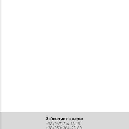
Зв'язатися з нами:
+38 (067) 514-18-18
+38 (050) 364-23-80