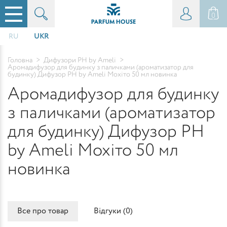
0
RU
UKR
Головна
>
Дифузори PH by Ameli
>
Аромадифузор для будинку з паличками (ароматизатор для
будинку) Дифузор PH by Ameli Мохіто 50 мл новинка
Аромадифузор для будинку
з паличками (ароматизатор
для будинку) Дифузор PH
by Ameli Мохіто 50 мл
новинка
Все про товар
Відгуки (
0
)