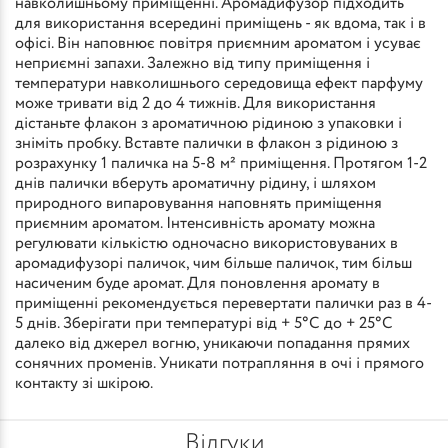
навколишньому приміщенні. Аромадифузор підходить
для використання всередині приміщень - як вдома, так і в
офісі. Він наповнює повітря приємним ароматом і усуває
неприємні запахи. Залежно від типу приміщення і
температури навколишнього середовища ефект парфуму
може тривати від 2 до 4 тижнів. Для використання
дістаньте флакон з ароматичною рідиною з упаковки і
зніміть пробку. Вставте палички в флакон з рідиною з
розрахунку 1 паличка на 5-8 м² приміщення. Протягом 1-2
днів палички вберуть ароматичну рідину, і шляхом
природного випаровування наповнять приміщення
приємним ароматом. Інтенсивність аромату можна
регулювати кількістю одночасно використовуваних в
аромадифузорі паличок, чим більше паличок, тим більш
насиченим буде аромат. Для поновлення аромату в
приміщенні рекомендується перевертати палички раз в 4-
5 днів. Зберігати при температурі від + 5°С до + 25°С
далеко від джерел вогню, уникаючи попадання прямих
сонячних променів. Уникати потрапляння в очі і прямого
контакту зі шкірою.
Відгуки