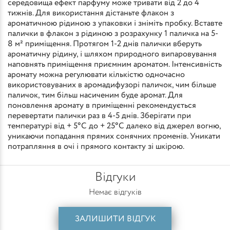
середовища ефект парфуму може тривати від 2 до 4
тижнів. Для використання дістаньте флакон з
ароматичною рідиною з упаковки і зніміть пробку. Вставте
палички в флакон з рідиною з розрахунку 1 паличка на 5-
8 м² приміщення. Протягом 1-2 днів палички вберуть
ароматичну рідину, і шляхом природного випаровування
наповнять приміщення приємним ароматом. Інтенсивність
аромату можна регулювати кількістю одночасно
використовуваних в аромадифузорі паличок, чим більше
паличок, тим більш насиченим буде аромат. Для
поновлення аромату в приміщенні рекомендується
перевертати палички раз в 4-5 днів. Зберігати при
температурі від + 5°С до + 25°С далеко від джерел вогню,
уникаючи попадання прямих сонячних променів. Уникати
потрапляння в очі і прямого контакту зі шкірою.
Відгуки
Немає відгуків
ЗАЛИШИТИ ВІДГУК