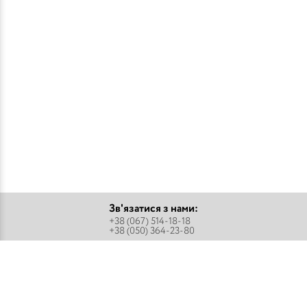
Зв'язатися з нами:
+38 (067) 514-18-18
+38 (050) 364-23-80
Підписатися
Парфуми
Про компанію