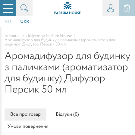
0
RU
UKR
Головна
>
Дифузори Parfum House
>
Аромадифузор для будинку з паличками (ароматизатор для
будинку) Дифузор Персик 50 мл
Аромадифузор для будинку
з паличками (ароматизатор
для будинку) Дифузор
Персик 50 мл
Все про товар
Відгуки (
0
)
Умови повернення