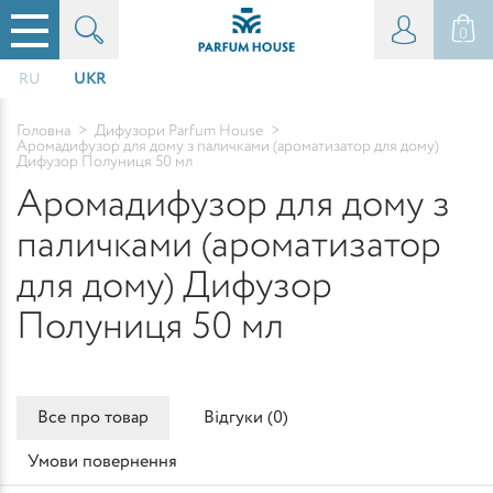
0
RU
UKR
Головна
>
Дифузори Parfum House
>
Аромадифузор для дому з паличками (ароматизатор для дому)
Дифузор Полуниця 50 мл
Аромадифузор для дому з
паличками (ароматизатор
для дому) Дифузор
Полуниця 50 мл
Все про товар
Відгуки (
0
)
Умови повернення