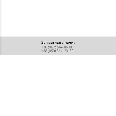
Зв'язатися з нами:
+38 (067) 514-18-18
+38 (050) 364-23-80
Підписатися
Парфуми
Про компанію
Аромадифузори
Оплата і доставка
Міст - Спреї
Оптовим покупцям
Флакони і комплектуючі
Контакти
Парфумерна косметика
Публічний договір
Refan
Новини компанії