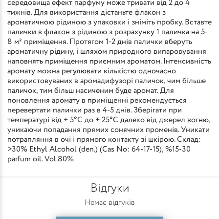
середовища ефект парфуму може тривати від 2 до 4
тижнів. Для використання дістаньте флакон з
ароматичною рідиною з упаковки і зніміть пробку. Вставте
палички в флакон з рідиною з розрахунку 1 паличка на 5-
8 м² приміщення. Протягом 1-2 днів палички вберуть
ароматичну рідину, і шляхом природного випаровування
наповнять приміщення приємним ароматом. Інтенсивність
аромату можна регулювати кількістю одночасно
використовуваних в аромадифузорі паличок, чим більше
паличок, тим більш насиченим буде аромат. Для
поновлення аромату в приміщенні рекомендується
перевертати палички раз в 4-5 днів. Зберігати при
температурі від + 5°С до + 25°С далеко від джерел вогню,
уникаючи попадання прямих сонячних променів. Уникати
потрапляння в очі і прямого контакту зі шкірою. Склад:
>30% Ethyl Alcohol (den.) (Cas No: 64-17-15), %15-30
parfum oil. Vol.80%
Відгуки
Немає відгуків