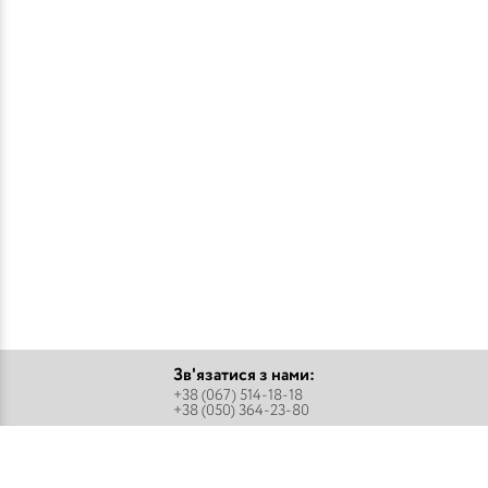
Зв'язатися з нами:
+38 (067) 514-18-18
+38 (050) 364-23-80
Підписатися