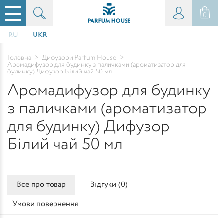
0
RU
UKR
Головна
>
Дифузори Parfum House
>
Аромадифузор для будинку з паличками (ароматизатор для
будинку) Дифузор Білий чай 50 мл
Аромадифузор для будинку
з паличками (ароматизатор
для будинку) Дифузор
Білий чай 50 мл
Все про товар
Відгуки (
0
)
Умови повернення