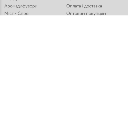
Аромадифузори
Оплата і доставка
Міст - Спреї
Оптовим покупцям
Флакони і комплектуючі
Контакти
Парфумерна косметика
Публічний договір
Refan
Новини компанії
Торгове обладнання
Карта сайту
Приєднуйтесь:
Способи оплати:
© PARFUM HOUSE 2026
Всі права захищені
Розробка сайту: