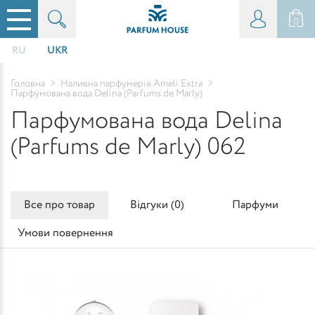
0
RU
UKR
Головна
>
Наливна парфумерія Ameli Extra
>
Парфумована вода Delina (Parfums de Marly)
Парфумована вода Delina
(Parfums de Marly) 062
Все про товар
Відгуки (
0
)
Парфуми
Умови повернення