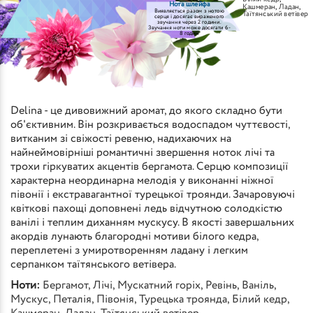
Нота шлейфа
Кашмеран
,
Ладан
,
Виявляється разом з нотою
Таїтянський ветівер
серця і досягає вираженого
звучання через 2 години.
Звучання ноти може досягати 6-
8 годин
Delina - це дивовижний аромат, до якого складно бути
об'єктивним. Він розкривається водоспадом чуттєвості,
витканим зі свіжості ревеню, надихаючих на
найнеймовірніші романтичні звершення ноток лічі та
трохи гіркуватих акцентів бергамота. Серцю композиції
характерна неординарна мелодія у виконанні ніжної
півонії і екстравагантної турецької троянди. Зачаровуючі
квіткові пахощі доповнені ледь відчутною солодкістю
ванілі і теплим диханням мускусу. В якості завершальних
акордів лунають благородні мотиви білого кедра,
переплетені з умиротворенням ладану і легким
серпанком таїтянського ветівера.
Ноти:
Бергамот
,
Лічі
,
Мускатний горіх
,
Ревінь
,
Ваніль
,
Мускус
,
Петалія
,
Півонія
,
Турецька троянда
,
Білий кедр
,