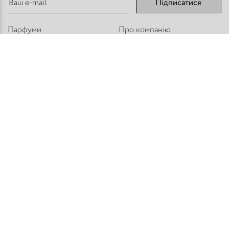
Підписатися
Парфуми
Про компанію
Аромадифузори
Оплата і доставка
Міст - Спреї
Оптовим покупцям
Флакони і комплектуючі
Контакти
Парфумерна косметика
Публічний договір
Refan
Новини компанії
Торгове обладнання
Карта сайту
Приєднуйтесь:
Способи оплати:
© PARFUM HOUSE 2026
Всі права захищені
Розробка сайту: