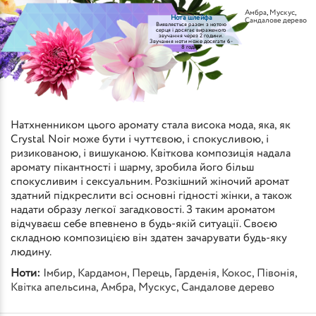
Амбра
,
Мускус
,
Нота шлейфа
Сандалове дерево
Виявляється разом з нотою
серця і досягає вираженого
звучання через 2 години.
Звучання ноти може досягати 6-
8 годин
Натхненником цього аромату стала висока мода, яка, як
Crystal Noir може бути і чуттєвою, і спокусливою, і
ризикованою, і вишуканою. Квіткова композиція надала
аромату пікантності і шарму, зробила його більш
спокусливим і сексуальним. Розкішний жіночий аромат
здатний підкреслити всі основні гідності жінки, а також
надати образу легкої загадковості. З таким ароматом
відчуваєш себе впевнено в будь-якій ситуації. Своєю
складною композицією він здатен зачарувати будь-яку
людину.
Ноти:
Імбир
,
Кардамон
,
Перець
,
Гарденія
,
Кокос
,
Півонія
,
Квітка апельсина
,
Амбра
,
Мускус
,
Сандалове дерево