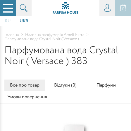
0
RU
UKR
Головна
>
Наливна парфумерія Ameli Extra
>
Парфумована вода Crystal Noir ( Versace )
Парфумована вода Crystal
Noir ( Versace ) 383
Все про товар
Відгуки (
0
)
Парфуми
Умови повернення