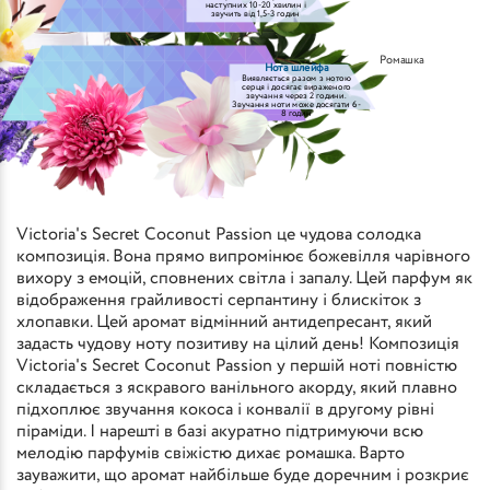
наступних 10-20 хвилин і
звучить від 1,5-3 годин
Ромашка
Нота шлейфа
Виявляється разом з нотою
серця і досягає вираженого
звучання через 2 години.
Звучання ноти може досягати 6-
8 годин
Victoria's Secret Coconut Passion це чудова солодка
композиція. Вона прямо випромінює божевілля чарівного
вихору з емоцій, сповнених світла і запалу. Цей парфум як
відображення грайливості серпантину і блискіток з
хлопавки. Цей аромат відмінний антидепресант, який
задасть чудову ноту позитиву на цілий день! Композиція
Victoria's Secret Coconut Passion у першій ноті повністю
складається з яскравого ванільного акорду, який плавно
підхоплює звучання кокоса і конвалії в другому рівні
піраміди. І нарешті в базі акуратно підтримуючи всю
мелодію парфумів свіжістю дихає ромашка. Варто
зауважити, що аромат найбільше буде доречним і розкриє