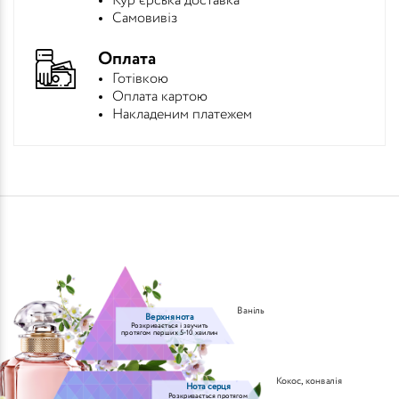
Кур'єрська доставка
Самовивіз
Оплата
Готівкою
Оплата картою
Накладеним платежем
Ваніль
Верхня нота
Розкривається і звучить
протягом перших 5-10 хвилин
Кокос
,
конвалія
Нота серця
Розкривається протягом