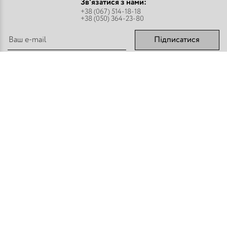
Зв'язатися з нами:
+38 (067) 514-18-18
+38 (050) 364-23-80
Підписатися
Парфуми
Про компанію
Аромадифузори
Оплата і доставка
Міст - Спреї
Оптовим покупцям
Флакони і комплектуючі
Контакти
Парфумерна косметика
Публічний договір
Refan
Новини компанії
Торгове обладнання
Карта сайту
Приєднуйтесь:
Способи оплати: