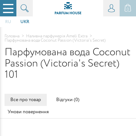
0
RU
UKR
Головна
>
Наливна парфумерія Ameli Extra
>
Парфумована вода Coconut Passion (Victoria's Secret)
Парфумована вода Coconut
Passion (Victoria's Secret)
101
Все про товар
Відгуки (
0
)
Умови повернення