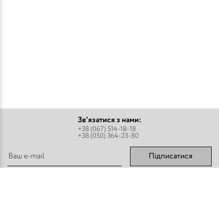
Зв'язатися з нами:
+38 (067) 514-18-18
+38 (050) 364-23-80
Підписатися
Парфуми
Про компанію
Аромадифузори
Оплата і доставка
Міст - Спреї
Оптовим покупцям