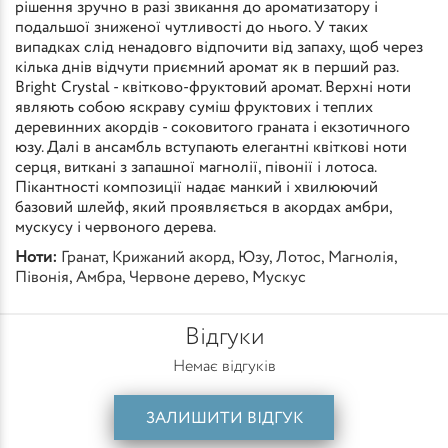
рішення зручно в разі звикання до ароматизатору і
подальшої зниженої чутливості до нього. У таких
випадках слід ненадовго відпочити від запаху, щоб через
кілька днів відчути приємний аромат як в перший раз.
Bright Crystal - квітково-фруктовий аромат. Верхні ноти
являють собою яскраву суміш фруктових і теплих
деревинних акордів - соковитого граната і екзотичного
юзу. Далі в ансамбль вступають елегантні квіткові ноти
серця, виткані з запашної магнолії, півонії і лотоса.
Пікантності композиції надає манкий і хвилюючий
базовий шлейф, який проявляється в акордах амбри,
мускусу і червоного дерева.
Ноти:
Гранат
,
Крижаний акорд
,
Юзу
,
Лотос
,
Магнолія
,
Півонія
,
Амбра
,
Червоне дерево
,
Мускус
Відгуки
Немає відгуків
ЗАЛИШИТИ ВІДГУК