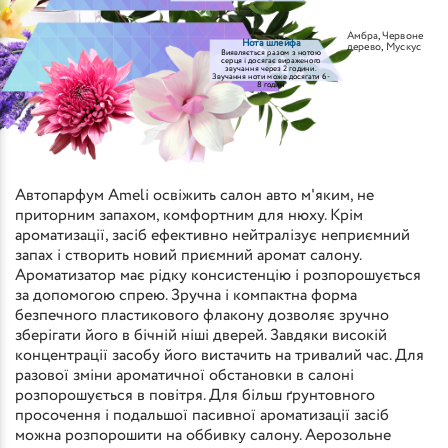
Амбра
,
Червоне
Нота шлейфа
дерево
,
Мускус
Виявляється разом з нотою
серця і досягає вираженого
звучання через 2 години.
Звучання ноти може досягати 6-
8 годин
Автопарфум Ameli освіжить салон авто м'яким, не
приторним запахом, комфортним для нюху. Крім
ароматизації, засіб ефективно нейтралізує неприємний
запах і створить новий приємний аромат салону.
Ароматизатор має рідку консистенцію і розпорошується
за допомогою спрею. Зручна і компактна форма
безпечного пластикового флакону дозволяє зручно
зберігати його в бічній ніші дверей. Завдяки високій
концентрації засобу його вистачить на тривалий час. Для
разової зміни ароматичної обстановки в салоні
розпорошується в повітря. Для більш ґрунтовного
просочення і подальшої пасивної ароматизації засіб
можна розпорошити на оббивку салону. Аерозольне