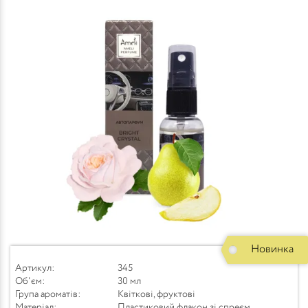
Новинка
Артикул:
345
Об'єм:
30 мл
Група ароматів:
Квіткові, фруктові
Матеріал:
Пластиковий флакон зі спреєм