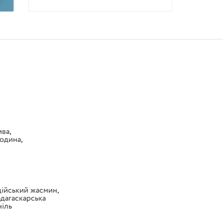
ива
,
одина
,
дійський жасмин
,
дагаскарська
ніль