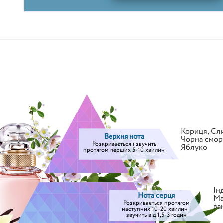
Кориця
,
Сл
Верхня нота
Чорна смор
Розкривається і звучить
Яблуко
протягом перших 5-10 хвилин
Ін
Нота серця
Ма
Розкривається протягом
ва
наступних 10-20 хвилин і
звучить від 1,5-3 годин