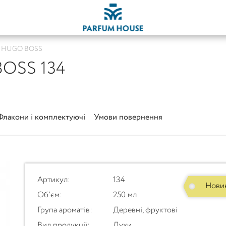
/ HUGO BOSS
BOSS 134
Флакони і комплектуючі
Умови повернення
Артикул:
134
Нови
Об'єм:
250 мл
Група ароматів:
Деревні, фруктові
Вид продукції:
Духи