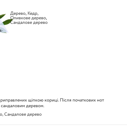
Дерево
,
Кедр
,
Оливкове дерево
,
Сандалове дерево
6-
 приправлених щіпкою кориці. Після початкових нот
м сандаловим деревом.
о
,
Сандалове дерево