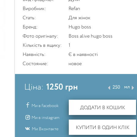
Виробник:
Refan
Стать:
Для жінок
Бренд:
Hugo boss
Фото оригіналу:
Boss alive hugo boss
Кількість в ящику:
1
Наявність:
Є в наявності
Состояние:
новое
1250
грн
Ціна:
мл
Ми в facebook
ДОДАТИ В КОШИК
Ми в instagram
КУПИТИ В ОДИН КЛІК
Ми Вконтакте