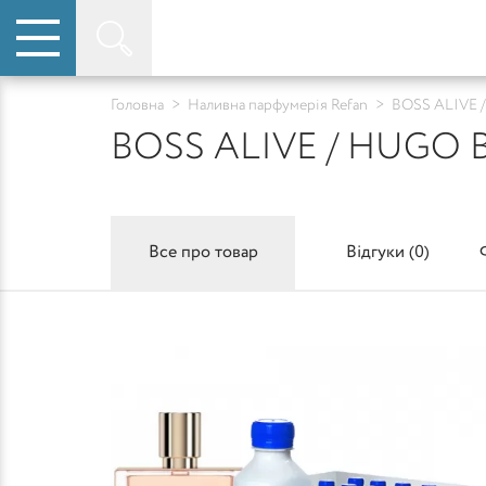
Головна
>
Наливна парфумерія Refan
>
BOSS ALIVE 
BOSS ALIVE / HUGO 
Все про товар
Відгуки (
0
)