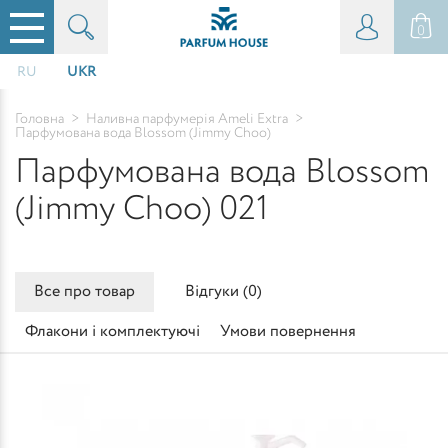
0
RU
UKR
Головна
>
Наливна парфумерія Ameli Extra
>
Парфумована вода Blossom (Jimmy Choo)
Парфумована вода Blossom
(Jimmy Choo) 021
Все про товар
Відгуки (
0
)
Флакони і комплектуючі
Умови повернення