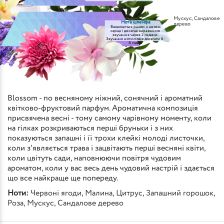
Мускус
,
Сандалове
Нота шлейфа
дерево
Виявляється разом з нотою
серця і досягає вираженого
звучання через 2 години.
Звучання ноти може досягати 6-
8 годин
Blossom - по весняному ніжний, сонячний і ароматний
квітково-фруктовий парфум. Ароматична композиція
присвячена весні - тому самому чарівному моменту, коли
на гілках розкриваються перші бруньки і з них
показуються запашні і її трохи клейкі молоді листочки,
коли з'являється трава і зацвітають перші весняні квіти,
коли цвітуть сади, наповнюючи повітря чудовим
ароматом, коли у вас весь день чудовий настрій і здається
що все найкраще ще попереду.
Ноти:
Червоні ягоди
,
Малина
,
Цитрус
,
Запашний горошок
,
Роза
,
Мускус
,
Сандалове дерево