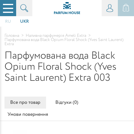
0
RU
UKR
Головна
>
Наливна парфумерія Ameli Extra
>
Парфумована вода Black Opium Floral Shock (Yves Saint Laurent)
Extra
Парфумована вода Black
Opium Floral Shock (Yves
Saint Laurent) Extra 003
Все про товар
Відгуки (
0
)
Умови повернення