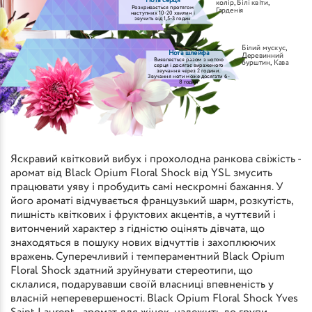
Нота серця
колір
,
Білі квіти
,
Розкривається протягом
Гарденія
наступних 10-20 хвилин і
звучить від 1,5-3 годин
Білий мускус
,
Нота шлейфа
Деревинний
Виявляється разом з нотою
бурштин
,
Кава
серця і досягає вираженого
звучання через 2 години.
Звучання ноти може досягати 6-
8 годин
Яскравий квітковий вибух і прохолодна ранкова свіжість -
аромат від Black Opium Floral Shock від YSL змусить
працювати уяву і пробудить самі нескромні бажання. У
його ароматі відчувається французький шарм, розкутість,
пишність квіткових і фруктових акцентів, а чуттєвий і
витончений характер з гідністю оцінять дівчата, що
знаходяться в пошуку нових відчуттів і захоплюючих
вражень. Суперечливий і темпераментний Black Opium
Floral Shock здатний зруйнувати стереотипи, що
склалися, подарувавши своїй власниці впевненість у
власній неперевершеності. Black Opium Floral Shock Yves