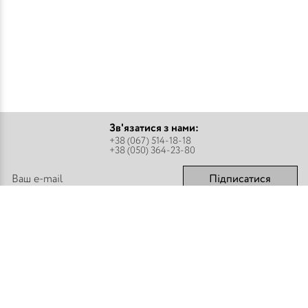
Зв'язатися з нами:
+38 (067) 514-18-18
+38 (050) 364-23-80
Підписатися
Парфуми
Про компанію
Аромадифузори
Оплата і доставка
Міст - Спреї
Оптовим покупцям
Флакони і комплектуючі
Контакти
Парфумерна косметика
Публічний договір
Refan
Новини компанії