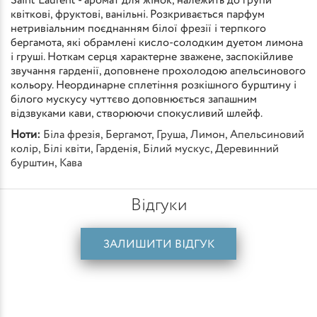
Saint Laurent - аромат для жінок, належить до групи
квіткові, фруктові, ванільні. Розкривається парфум
нетривіальним поєднанням білої фрезії і терпкого
бергамота, які обрамлені кисло-солодким дуетом лимона
і груші. Ноткам серця характерне зважене, заспокійливе
звучання гарденії, доповнене прохолодою апельсинового
кольору. Неординарне сплетіння розкішного бурштину і
білого мускусу чуттєво доповнюється запашним
відзвуками кави, створюючи спокусливий шлейф.
Ноти:
Біла фрезія
,
Бергамот
,
Груша
,
Лимон
,
Апельсиновий
колір
,
Білі квіти
,
Гарденія
,
Білий мускус
,
Деревинний
бурштин
,
Кава
Відгуки
ЗАЛИШИТИ ВІДГУК