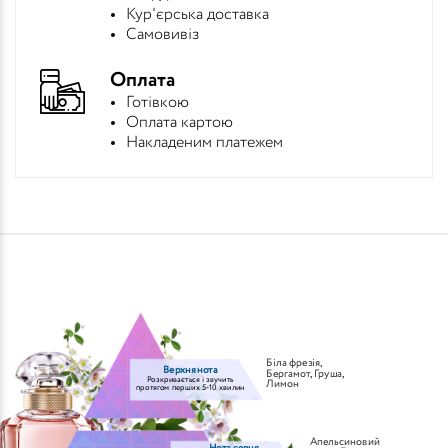
Кур'єрська доставка
Самовивіз
Оплата
Готівкою
Оплата картою
Накладеним платежем
Біла фрезія
,
Верхня нота
Бергамот
,
Груша
,
Розкривається і звучить
Лимон
протягом перших 5-10 хвилин
Апельсиновий