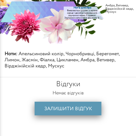
Амбра
,
Ветивер
,
Нота шлейфа
Вірджінійскій кедр
,
Виявляється разом з нотою
Мускус
серця і досягає вираженого
звучання через 2 години.
Звучання ноти може досягати 6-
8 годин
Ноти:
Апельсиновий колір
,
Чорнобривці
,
Берегомет
,
Лимон
,
Жасмін
,
Фіалка
,
Цикламен
,
Амбра
,
Ветивер
,
Вірджінійскій кедр
,
Мускус
Відгуки
Немає відгуків
ЗАЛИШИТИ ВІДГУК