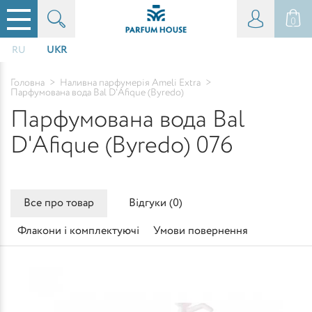
0
RU
UKR
Головна
>
Наливна парфумерія Ameli Extra
>
Парфумована вода Bal D'Afique (Byredo)
Парфумована вода Bal
D'Afique (Byredo) 076
Все про товар
Відгуки (
0
)
Флакони і комплектуючі
Умови повернення