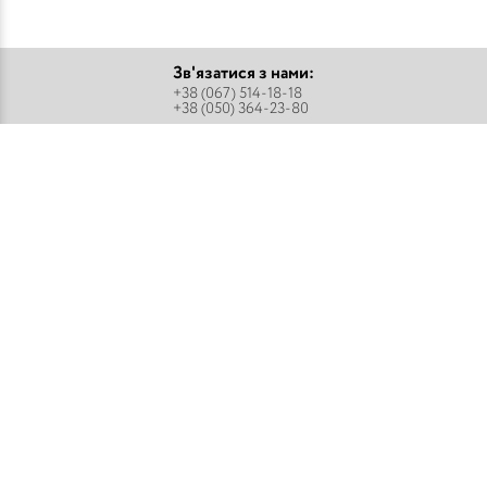
Зв'язатися з нами:
+38 (067) 514-18-18
+38 (050) 364-23-80
Підписатися
Парфуми
Про компанію
Аромадифузори
Оплата і доставка
Міст - Спреї
Оптовим покупцям
Флакони і комплектуючі
Контакти
Парфумерна косметика
Публічний договір
Refan
Новини компанії
Торгове обладнання
Карта сайту
Приєднуйтесь:
Способи оплати: