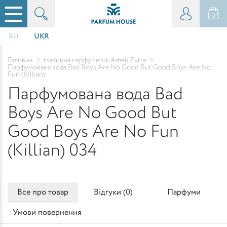
0
RU
UKR
Головна
>
Наливна парфумерія Ameli Extra
>
Парфумована вода Bad Boys Are No Good But Good Boys Are No
Fun (Killian)
Парфумована вода Bad
Boys Are No Good But
Good Boys Are No Fun
(Killian) 034
Все про товар
Відгуки (
0
)
Парфуми
Умови повернення