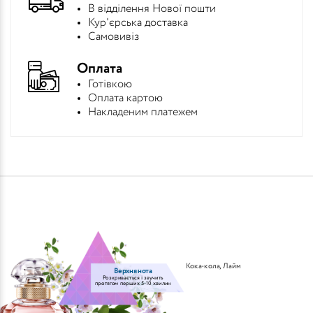
В відділення Нової пошти
Кур'єрська доставка
Самовивіз
Оплата
Готівкою
Оплата картою
Накладеним платежем
Кока-кола
,
Лайм
Верхня нота
Розкривається і звучить
протягом перших 5-10 хвилин