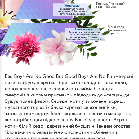
Кориця
,
Мускатний
Нота серця
горіх
,
Яблуко
Розкривається протягом
наступних 10-20 хвилин і
звучить від 1,5-3 годин
Білий кедр
,
Нота шлейфа
Деревинний
Виявляється разом з нотою
бурштин
серця і досягає вираженого
звучання через 2 години.
Звучання ноти може досягати 6-
8 годин
Bad Boys Are No Good But Good Boys Are No Fun - верхні
ноти парфуму іскряться бризками холодної кока-коли,
доповненої краплею соковитого лайма. Солодка
симфонія з кислим присмаком підводить до «серця», де
бушує пряна феєрія. Середні ноти у виконанні кориці,
мускатного горіха і яблука - аромат свіжої випічки,
затишку і комфорту. Теплі, зігріваючі і пестячі пахощі - те,
що потрібно для підкреслення Вашої чарівності. Верхні
ноти - білий кедр і деревинний бурштин. Тандем огортає
тіло важкими, бальзамічно-смолистими обіймами з
солодким і таємничим деревинним шлейфом.