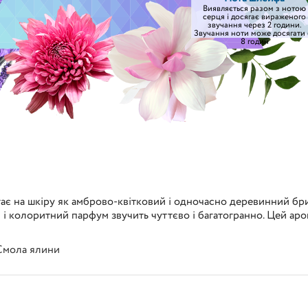
Виявляється разом з нотою
серця і досягає вираженого
звучання через 2 години.
Звучання ноти може досягати 
8 годин
лягає на шкіру як амброво-квітковий і одночасно деревинний б
 і колоритний парфум звучить чуттєво і багатогранно. Цей аро
Смола ялини