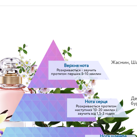
Жасмин
,
Ша
Верхня нота
Розкривається і звучить
протягом перших 5-10 хвилин
Де
Нота серця
бу
Розкривається протягом
наступних 10-20 хвилин і
звучить від 1,5-3 годин
Нота шлейфа