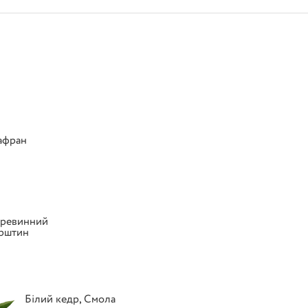
фран
ревинний
рштин
Білий кедр
,
Смола