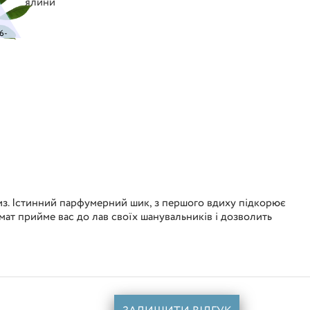
ялини
6-
риз. Істинний парфумерний шик, з першого вдиху підкорює
мат прийме вас до лав своїх шанувальників і дозволить