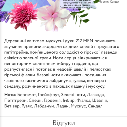
Виявляється разом з нотою
Мускус
,
Сандал
серця і досягає вираженого
звучання через 2 години.
Звучання ноти може досягати 6-
8 годин
Деревинні квітково-мускусні духи 212 MEN починають
звучання пряними акордами східних спецій і гіркуватого
петітгрейна, пом'якшеного солодкістю гірської лаванди і
свіжістю зеленої трави. Ноти серця відкриваються
неповторним сплетінням імбиру і гарденії, що
розпустилася і потопає в медовій шавлії і пелюстках
гірської фіалки. Базові ноти включають поєднання
чарівного таємничого лабданума, гуаяка, ветівера і
сандалу, розчиненого в пахощах ладану і мускусу.
Ноти:
Бергамот
,
Грейпфрут
,
Зелені ноти
,
Лаванда
,
Петітгрейн
,
Спеції
,
Гарденія
,
Імбир
,
Фіалка
,
Шавлія
,
Ветівер
,
Гуаяк
,
Лабданум
,
Ладан
,
Мускус
,
Сандал
Відгуки