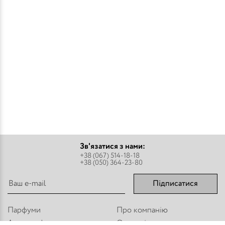
Зв'язатися з нами:
+38 (067) 514-18-18
+38 (050) 364-23-80
Підписатися
Парфуми
Про компанію
Аромадифузори
Оплата і доставка