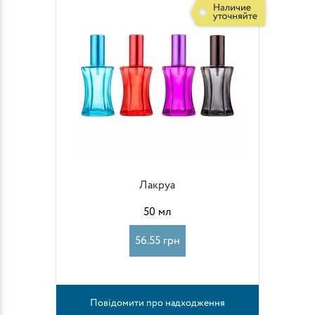
Лакруа
50 мл
56.55 грн
Повідомити про надходження